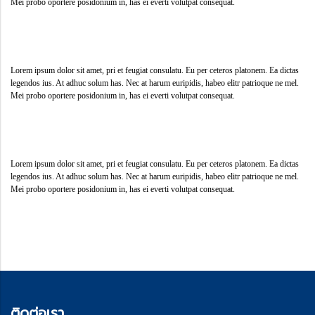
Mei probo oportere posidonium in, has ei everti volutpat consequat.
Lorem ipsum dolor sit amet, pri et feugiat consulatu. Eu per ceteros platonem. Ea dictas
legendos ius. At adhuc solum has. Nec at harum euripidis, habeo elitr patrioque ne mel.
Mei probo oportere posidonium in, has ei everti volutpat consequat.
Lorem ipsum dolor sit amet, pri et feugiat consulatu. Eu per ceteros platonem. Ea dictas
legendos ius. At adhuc solum has. Nec at harum euripidis, habeo elitr patrioque ne mel.
Mei probo oportere posidonium in, has ei everti volutpat consequat.
ติด
ต่อเรา