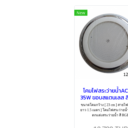
New
โคมไฟสระว่ายน้ำAC
35W ขอบสแตนเลส ส
ขนาดโคมกว้าง [ 23 cm ] สายไฟ [
ยาว 1.5 เมตร ] โคมไฟสระว่ายน้
ตกแต่งสระว่ายน้ำ สี RG