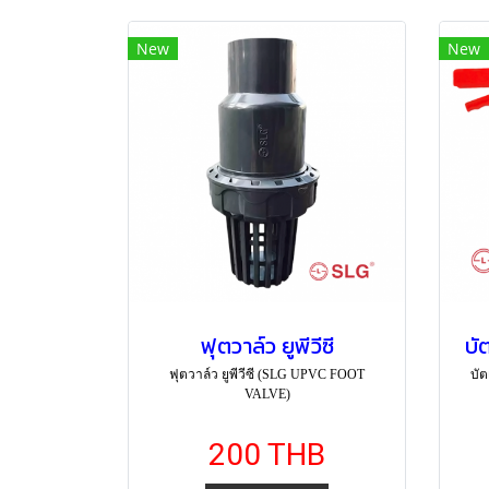
New
New
ฟุตวาล์ว ยูพีวีซี
บั
ฟุตวาล์ว ยูพีวีซี (SLG UPVC FOOT
บัต
VALVE)
200 THB