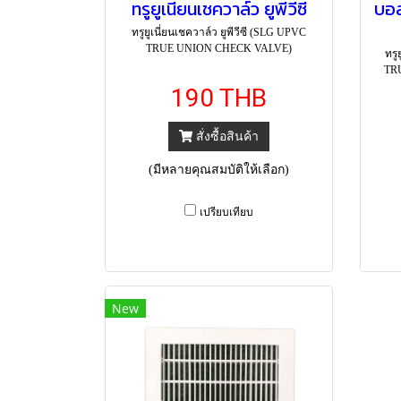
ทรูยูเนี่ยนเชควาล์ว ยูพีวีซี
บอล
ทรูยูเนี่ยนเชควาล์ว ยูพีวีซี (SLG UPVC
TRUE UNION CHECK VALVE)
ทรู
TR
190 THB
สั่งซื้อสินค้า
(มีหลายคุณสมบัติให้เลือก)
เปรียบเทียบ
New