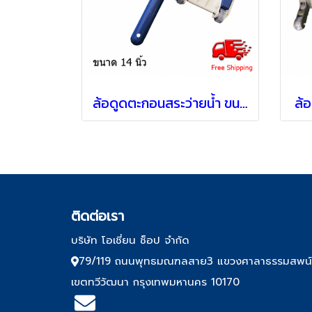
ล้อดูดตะกอนสระว่ายน้ำ ขนาด 14 นิ้ว รุ่น Deluxe
ล้
ติด
ต่อเรา
บริษัท โอเชี่ยน ช็อป จำกัด
79/119 ถนนพุทธมณฑลสาย3 แขวงศาลาธรรมสพน
เขตทวีวัฒนา กรุงเทพมหานคร 10170