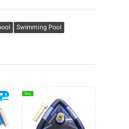
pool
Swimming Pool
New