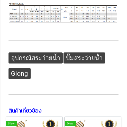
อุปกรณ์สระว่ายน้ำ
ปั๊มสระว่ายน้ำ
Glong
สินค้าเกี่ยวข้อง
New
New