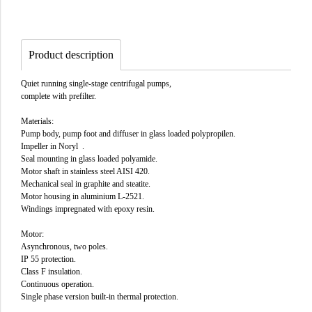
Product description
Quiet running single-stage centrifugal pumps,
complete with prefilter.
Materials:
Pump body, pump foot and diffuser in glass loaded polypropilen.
Impeller in Noryl .
Seal mounting in glass loaded polyamide.
Motor shaft in stainless steel AISI 420.
Mechanical seal in graphite and steatite.
Motor housing in aluminium L-2521.
Windings impregnated with epoxy resin.
Motor:
Asynchronous, two poles.
IP 55 protection.
Class F insulation.
Continuous operation.
Single phase version built-in thermal protection.