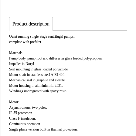
Product description
Quiet running single-stage centrifugal pumps,
complete with prefilter.
Materials:
Pump body, pump foot and diffuser in glass loaded polypropilen.
Impeller in Noryl .
Seal mounting in glass loaded polyamide.
Motor shaft in stainless steel AISI 420.
Mechanical seal in graphite and steatite.
Motor housing in aluminium L-2521.
Windings impregnated with epoxy resin.
Motor:
Asynchronous, two poles.
IP 55 protection.
Class F insulation.
Continuous operation.
Single phase version built-in thermal protection.