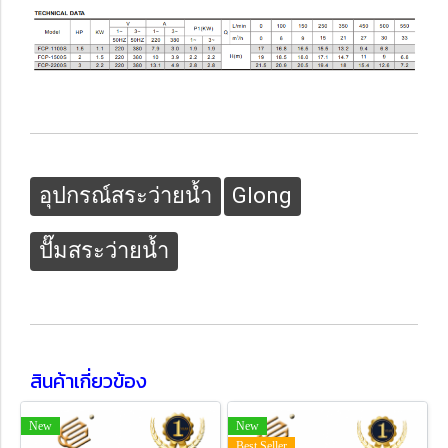
อุปกรณ์สระว่ายน้ำ
Glong
ปั๊มสระว่ายน้ำ
สินค้าเกี่ยวข้อง
New
New
Best Seller