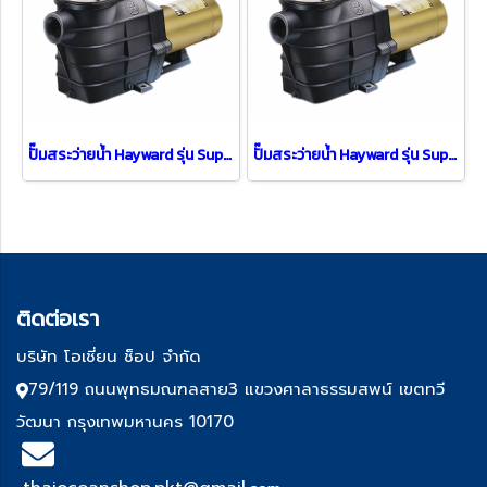
ปั๊มสระว่ายน้ำ Hayward รุ่น Super II ( 3 HP / 1 PH )
ปั๊มสระว่ายน้ำ Hayward รุ่น Super II ( 1.5 HP )
ติด
ต่อเรา
บริษัท โอเชี่ยน ช็อป จำกัด
79/119 ถนนพุทธมณฑลสาย3 แขวงศาลาธรรมสพน์ เขตทวี
วัฒนา กรุงเทพมหานคร 10170