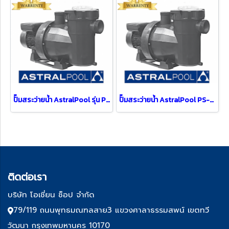
ปั๊มสระว่ายน้ำ AstralPool รุ่น PS-AS-65567 ( 2 HP )
ปั๊มสระว่ายน้ำ AstralPool PS-AS-65564 (1.5HP)
ติด
ต่อเรา
บริษัท โอเชี่ยน ช็อป จำกัด
79/119 ถนนพุทธมณฑลสาย3 แขวงศาลาธรรมสพน์ เขตทวี
วัฒนา กรุงเทพมหานคร 10170