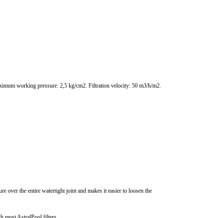
aximum working pressure: 2,5 kg/cm2. Filtration velocity: 50 m3/h/m2.
e over the entire watertight joint and makes it easier to loosen the
th most AstralPool filters.