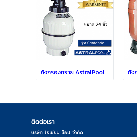
ถังกรองทราย AstralPool รุ่น Cantabric แบบ Top mount [ 24" ]
ติด
ต่อเรา
บริษัท โอเชี่ยน ช็อป จำกัด