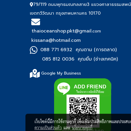
79/119 ถนนพุทธมณฑลสาย3 แขวงศาลาธรรมสพน
เขตทวีวัฒนา กรุงเทพมหานคร 10170
thaioceanshop.pkt@gmail.
com
kissana@hotmail.com
088 771 6932 คุณตาม (การตลาด)
085 812 0036 คุณยิ้ม (ช่า
งเทคนิค)
Google My Business
เว็บไซต์นี้มีการใช้งานคุกกี้ เพื่อเพิ่มประสิทธิภาพและประส
ความเป็นส่วนตัว
และ
นโยบายคุกกี้