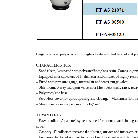
Beige laminated polyester and fibreglass body with boltless lid and 
CHARACTERISTICS:
– Sand filters, laminated with polyester/fibreglass resin. Comes in gr
– Equipped with collectors of 1″ diameter and diffuser of highly resi
– Fitted with pressure gauge, manual air and water purge valves.
– Side-mount 6-way multiport valve with filter, backwash, rinse, recir
– Polypropylene base.
– Screwless cover for quick opening and closing. – Maximum flow r
– Maximum operating pressure: 2,5 kg/cm2.
ADVANTAGES:
– Easy handling: A patented system is used for opening and closing the 
cover.
– Capacity: 1″ collectors increase the filtering surface and improves ef
– Functionality: Fitted with an AstralPool multiport valve with 6+1 posi