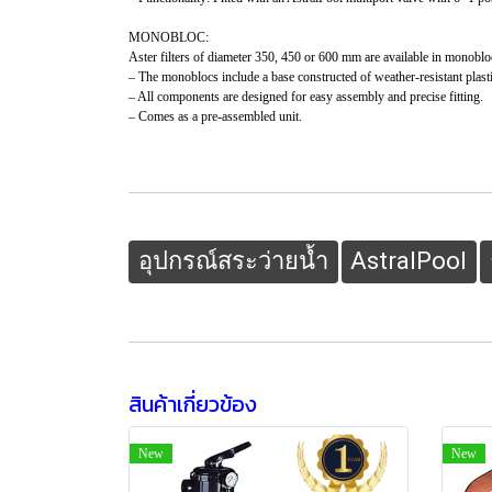
MONOBLOC:
Aster filters of diameter 350, 450 or 600 mm are available in monobloc
– The monoblocs include a base constructed of weather-resistant plast
– All components are designed for easy assembly and precise fitting.
– Comes as a pre-assembled unit.
อุปกรณ์สระว่ายน้ำ
AstralPool
สินค้าเกี่ยวข้อง
New
New