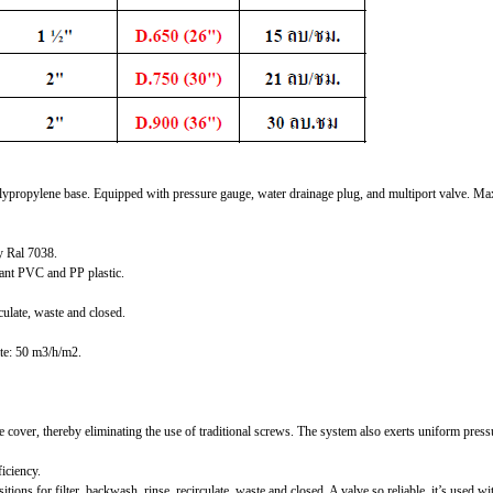
polypropylene base. Equipped with pressure gauge, water drainage plug, and multiport valve. M
ay Ral 7038.
stant PVC and PP plastic.
culate, waste and closed.
ate: 50 m3/h/m2.
cover, thereby eliminating the use of traditional screws. The system also exerts uniform pressur
ficiency.
tions for filter, backwash, rinse, recirculate, waste and closed. A valve so reliable, it’s used wi