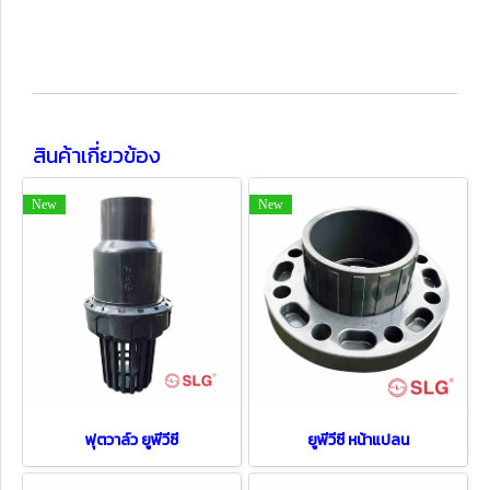
สินค้าเกี่ยวข้อง
New
New
ฟุตวาล์ว ยูพีวีซี
ยูพีวีซี หน้าแปลน