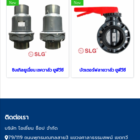
New
New
ซิงเกิลยูเนี่ยน เชควาล์ว ยูพีวีซี
บัตเตอร์ฟลายวาล์ว ยูพีวีซี
ติด
ต่อเรา
บริษัท โอเชี่ยน ช็อป จำกัด
79/119 ถนนพุทธมณฑลสาย3 แขวงศาลาธรรมสพน์ เขตทวี