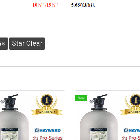
ระ
Star Clear
New