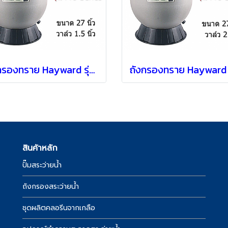
ถังกรองทราย Hayward รุ่น S270T แบบ Top mount [ 27" ]
สินค้าหลัก
ปั๊มสระว่ายน้ำ
์
ถังกรองสระว่ายน้ำ
ชุดผลิตคลอรีนจากเกลือ