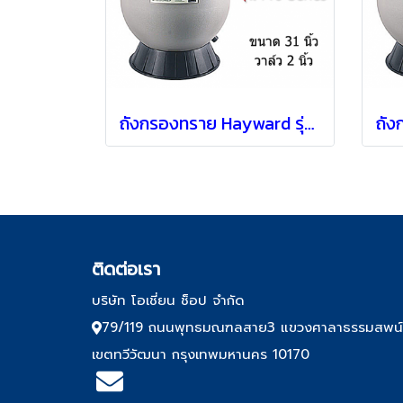
ถังกรองทราย Hayward รุ่น S310T2 แบบ Top mount [ 31" ]
ติด
ต่อเรา
บริษัท โอเชี่ยน ช็อป จำกัด
79/119 ถนนพุทธมณฑลสาย3 แขวงศาลาธรรมสพน
เขตทวีวัฒนา กรุงเทพมหานคร 10170