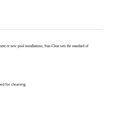
nt or new pool installations, Star-Clear sets the standard of
ed for cleaning