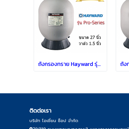
ถังกรองทราย Hayward รุ่น S270T แบบ Top mount [ 27" ]
ติด
ต่อเรา
บริษัท โอเชี่ยน ช็อป จำกัด