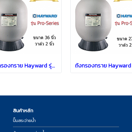
ถังกรองทราย Hayward รุ่น S360T2 แบบ Top mount [ 36" ]
สินค้าหลัก
ปั๊มสระว่ายน้ำ