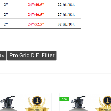
ระ
Pro Grid D.E. Filter
New