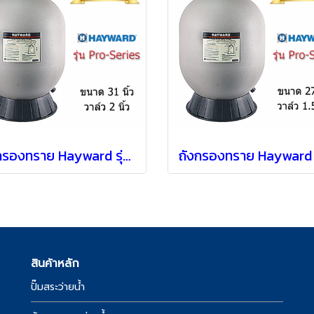
ถังกรองทราย Hayward รุ่น S310T2 แบบ Top mount [ 31" ]
สินค้าหลัก
ปั๊มสระว่ายน้ำ