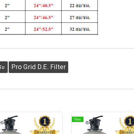
ระ
Pro Grid D.E. Filter
New