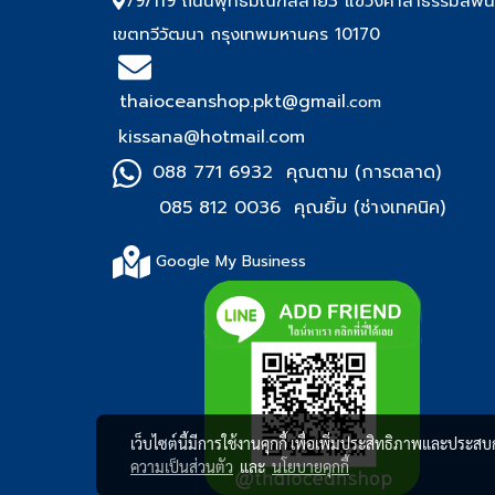
79/119 ถนนพุทธมณฑลสาย3 แขวงศาลาธรรมสพน
เขตทวีวัฒนา กรุงเทพมหานคร 10170
thaioceanshop.pkt@gmail.
com
kissana@hotmail.com
088 771 6932 คุณตาม (การตลาด)
085 812 0036 คุณยิ้ม (ช่า
งเทคนิค)
Google My Business
เว็บไซต์นี้มีการใช้งานคุกกี้ เพื่อเพิ่มประสิทธิภาพและประส
ความเป็นส่วนตัว
และ
นโยบายคุกกี้