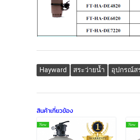
Hayward
สระว่ายน้ำ
อุปกรณ์ส
สินค้าเกี่ยวข้อง
New
New