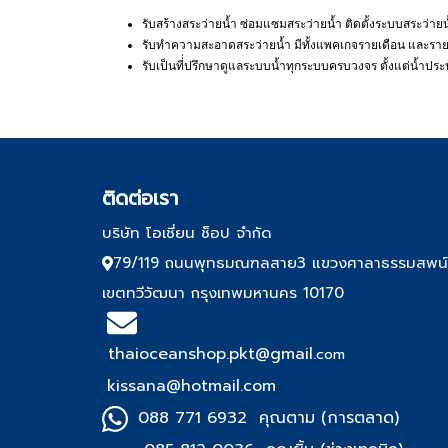
รับสร้างสระว่ายน้ำ ซ่อมแซมสระว่ายน้ำ ติดตั้งระบบสระว่ายน้
รับทำความสะอาดสระว่ายน้ำ มีทั้งแพคเกจรายเดือน และราย
รับเป็นที่่ปรึกษาดูแลระบบน้ำทุกระบบครบวงจร ตั้งแต่น้ำป
ติด
ต่อเรา
บริษัท โอเชี่ยน ช็อป จำกัด
79/119 ถนนพุทธมณฑลสาย3 แขวงศาลาธรรมสพน
เขตทวีวัฒนา กรุงเทพมหานคร 10170
thaioceanshop.pkt@gmail.
com
kissana@hotmail.com
088 771 6932 คุณตาม (การตลาด)