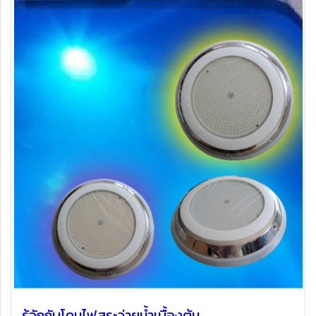
รู้จักกับโคมไฟสระว่ายน้ำเบื้องต้น