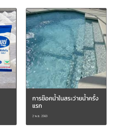
การช๊อคน้ำในสระว่ายน้ำครั้ง
แรก
2 พ.ย. 2563