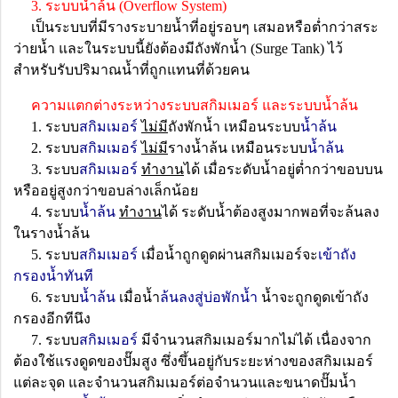
3. ระบบน้ำล้น (Overflow System)
เป็นระบบที่มีรางระบายน้ำที่อยู่รอบๆ เสมอหรือต่ำกว่าสระ
ว่ายน้ำ และในระบบนี้ยังต้องมีถังพักน้ำ (Surge Tank) ไว้
สำหรับรับปริมาณน้ำที่ถูกแทนที่ด้วยคน
ความแตกต่างระหว่างระบบสกิมเมอร์ และระบบน้ำล้น
1. ระบบ
สกิมเมอร์
ไม่มี
ถังพักน้ำ เหมือนระบบ
น้ำล้น
2. ระบบ
สกิมเมอร์
ไม่มี
รางน้ำล้น เหมือนระบบ
น้ำล้น
3. ระบบ
สกิมเมอร์
ทำงาน
ได้ เมื่อระดับน้ำอยู่ต่ำกว่าขอบบน
หรืออยู่สูงกว่าขอบล่างเล็กน้อย
4. ระบบ
น้ำล้น
ทำงาน
ได้ ระดับน้ำต้องสูงมากพอที่จะล้นลง
ในรางน้ำล้น
5. ระบบ
สกิมเมอร์
เมื่อน้ำถูกดูดผ่านสกิมเมอร์จะ
เข้าถัง
กรองน้ำทันที
6. ระบบ
น้ำล้น
เมื่อน้ำ
ล้นลงสู่บ่อพักน้ำ
น้ำจะถูกดูดเข้าถัง
กรองอีกทีนึง
7. ระบบ
สกิมเมอร์
มีจำนวนสกิมเมอร์มากไม่ได้ เนื่องจาก
ต้องใช้แรงดูดของปั๊มสูง ซึ่งขึ้นอยู่กับระยะห่างของสกิมเมอร์
แต่ละจุด และจำนวนสกิมเมอร์ต่อจำนวนและขนาดปั๊มน้ำ