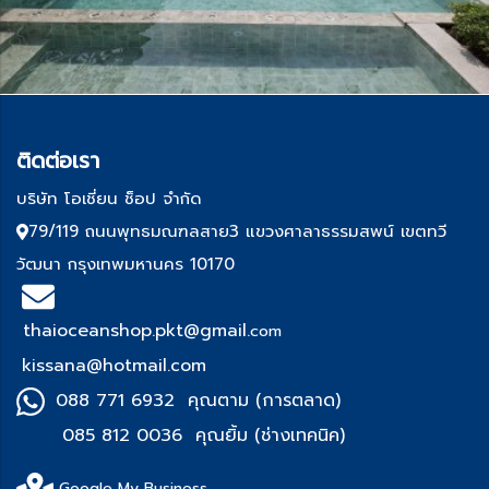
ติด
ต่อเรา
บริษัท โอเชี่ยน ช็อป จำกัด
79/119 ถนนพุทธมณฑลสาย3 แขวงศาลาธรรมสพน์ เขตทวี
วัฒนา กรุงเทพมหานคร 10170
thaioceanshop.pkt@gmail.
com
kissana@hotmail.com
088 771 6932 คุณตาม (การตลาด)
085 812 0036 คุณยิ้ม (ช่า
งเทคนิค)
Google My Business