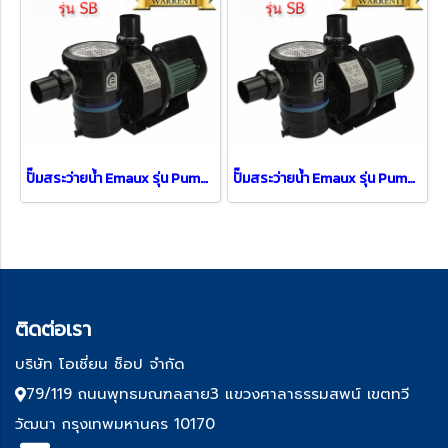
ปั๊มสระว่ายน้ำ Emaux รุ่น Pump SB30 ( 3 HP / 1 PH )
ปั๊มสระว่ายน้ำ Emaux รุ่น Pump SB20 ( 2 HP )
ติด
ต่อเรา
บริษัท โอเชี่ยน ช็อป จำกัด
79/119 ถนนพุทธมณฑลสาย3 แขวงศาลาธรรมสพน์ เขตทวี
วัฒนา กรุงเทพมหานคร 10170