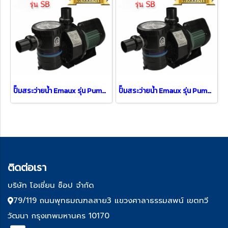
ปั๊มสระว่ายน้ำ Emaux รุ่น Pump SB30 ( 3 HP / 3 PH )
ปั๊มสระว่ายน้ำ Emaux รุ่น Pump SB15 ( 1.5 HP )
ติด
ต่อเรา
บริษัท โอเชี่ยน ช็อป จำกัด
79/119 ถนนพุทธมณฑลสาย3 แขวงศาลาธรรมสพน์ เขตทวี
วัฒนา กรุงเทพมหานคร 10170