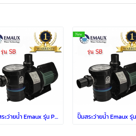
New
ปั๊มสระว่ายน้ำ Emaux รุ่น Pump SB30 ( 3 HP / 3 PH )