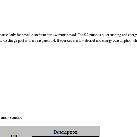
d particularly for small to medium size swimming pool. The SS pump is quiet running and ener
and discharge port with a transparent lid. It operates at a low decibel and energy consumption 
rement standard