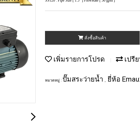
SS120 : Pipe Size [ 1.5" ] FlowRate [ 56 gpm ]
สั่งซื้อสินค้า
เพิ่มรายการโปรด
เปรีย
ปั๊มสระว่ายน้ำ
ยี่ห้อ Emau
หมวดหมู่ :
,