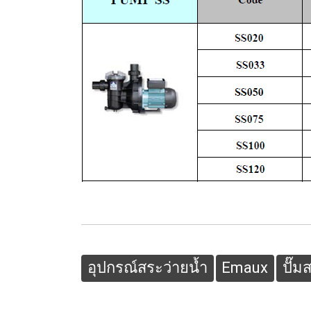
อุปกรณ์สระว่ายน้ำ
Emaux
ปั๊ม