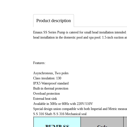
Product description
Emaux SS Series Pump is catered for small head installation intende
head installation in the domestic pool and spa pool. 1.5-inch suction 
Features:
Asynchronous, Two poles
Class insulation: 130
IPX5 Waterproof standard
Built-in thermal protection
Overload protection
External heat sink
Available in 50Hz or 60Hz with 220V/110V
Special design union compatible with both Imperial and Metric measu
S.S 316 Shaft /S.S 316 Mechanical seal