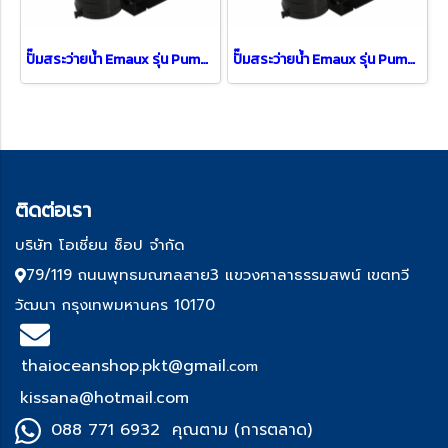
ปั๊มสระว่ายน้ำ Emaux รุ่น Pump SB20 ( 2 HP )
ปั๊มสระว่ายน้ำ Emaux รุ่น Pump SB30 ( 3 HP / 3 PH )
ติด
ต่อเรา
บริษัท โอเชี่ยน ช็อป จำกัด
79/119 ถนนพุทธมณฑลสาย3 แขวงศาลาธรรมสพน์ เขตทวี
วัฒนา กรุงเทพมหานคร 10170
thaioceanshop.pkt@gmail.
com
kissana@hotmail.com
088 771 6932 คุณตาม (การตลาด)