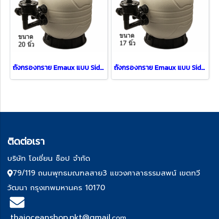
ถังกรองทราย Emaux แบบ Side mount รุ่น FT-MFS20 (20")
ถังกรองทราย Emaux แบบ Side mount รุ่น FT-MFS17 (17")
ติด
ต่อเรา
บริษัท โอเชี่ยน ช็อป จำกัด
79/119 ถนนพุทธมณฑลสาย3 แขวงศาลาธรรมสพน์ เขตทวี
วัฒนา กรุงเทพมหานคร 10170
thaioceanshop.pkt@gmail.
com